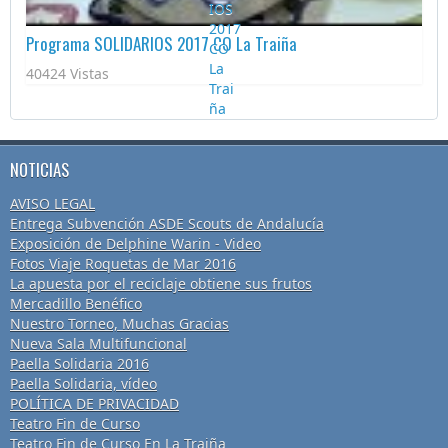
Programa SOLIDARIOS 2017 CO La Traiña
40424 Vistas
NOTICIAS
AVISO LEGAL
Entrega Subvención ASDE Scouts de Andalucía
Exposición de Delphine Warin - Video
Fotos Viaje Roquetas de Mar 2016
La apuesta por el reciclaje obtiene sus frutos
Mercadillo Benéfico
Nuestro Torneo, Muchas Gracias
Nueva Sala Multifuncional
Paella Solidaria 2016
Paella Solidaria, vídeo
POLÍTICA DE PRIVACIDAD
Teatro Fin de Curso
Teatro Fin de Curso En La Traiña