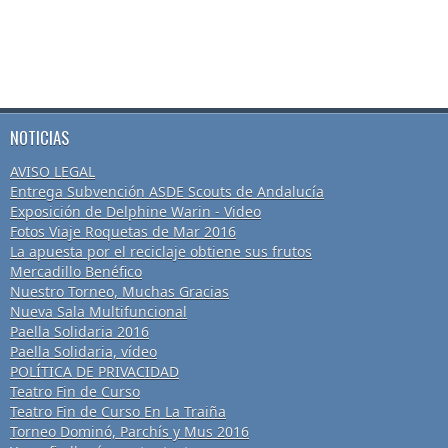
NOTICIAS
AVISO LEGAL
Entrega Subvención ASDE Scouts de Andalucía
Exposición de Delphine Warin - Video
Fotos Viaje Roquetas de Mar 2016
La apuesta por el reciclaje obtiene sus frutos
Mercadillo Benéfico
Nuestro Torneo, Muchas Gracias
Nueva Sala Multifuncional
Paella Solidaria 2016
Paella Solidaria, vídeo
POLÍTICA DE PRIVACIDAD
Teatro Fin de Curso
Teatro Fin de Curso En La Traiña
Torneo Dominó, Parchís y Mus 2016