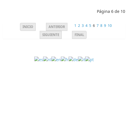
Página 6 de 10
1
2
3
4
5
6
7
8
9
10
INICIO
ANTERIOR
SIGUIENTE
FINAL