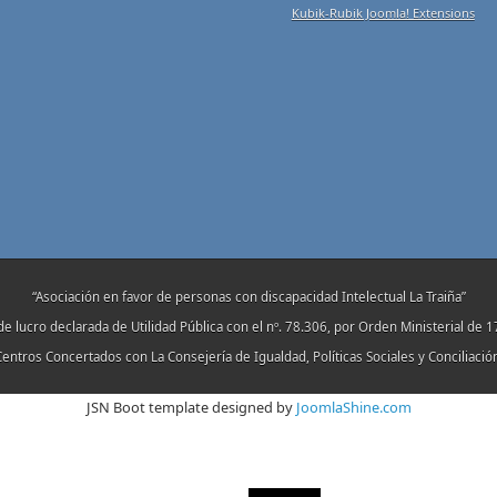
Kubik-Rubik Joomla! Extensions
“Asociación en favor de personas con discapacidad Intelectual La Traiña”
de lucro declarada de Utilidad Pública con el nº. 78.306, por Orden Ministerial de 
entros Concertados con La Consejería de Igualdad, Políticas Sociales y Conciliació
JSN Boot template designed by
JoomlaShine.com