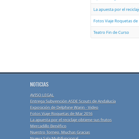
La apuesta por el recicla
Fotos Viaje Roquetas de
Teatro Fin de Curso
NOTICIAS
AVISO LEGAL
Entrega Subvención ASDE Scouts de Andalucía
Exposición de Delphine Warin - Video
Fotos Viaje Roquetas de Mar 2016
La apuesta por el reciclaje obtiene sus frutos
Mercadillo Benéfico
Nuestro Torneo, Muchas Gracias
Nueva Sala Multifuncional