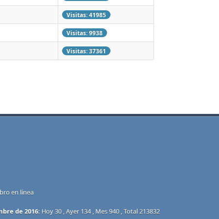
Visitas: 41985
Visitas: 9938
Visitas: 37361
bro en línea
mbre de 2016:
Hoy 30 , Ayer 134 , Mes 940 , Total 213832