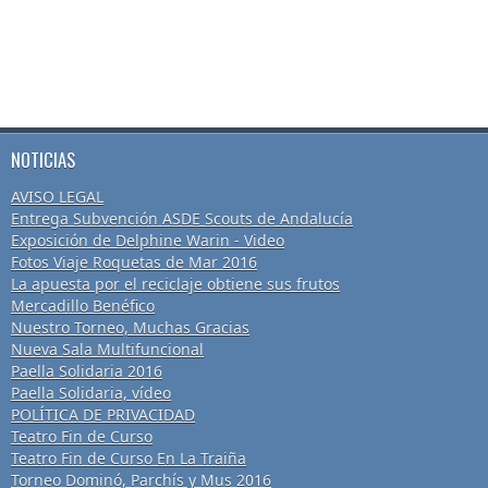
NOTICIAS
AVISO LEGAL
Entrega Subvención ASDE Scouts de Andalucía
Exposición de Delphine Warin - Video
Fotos Viaje Roquetas de Mar 2016
La apuesta por el reciclaje obtiene sus frutos
Mercadillo Benéfico
Nuestro Torneo, Muchas Gracias
Nueva Sala Multifuncional
Paella Solidaria 2016
Paella Solidaria, vídeo
POLÍTICA DE PRIVACIDAD
Teatro Fin de Curso
Teatro Fin de Curso En La Traiña
Torneo Dominó, Parchís y Mus 2016