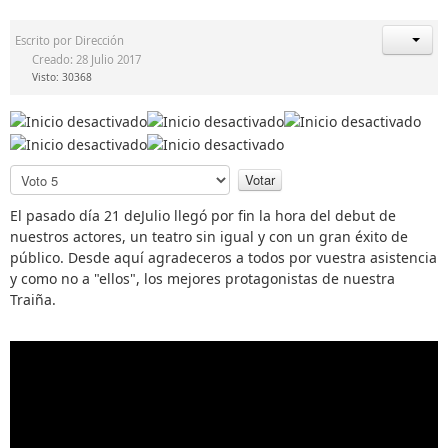
Escrito por
Dirección
Creado: 28 Julio 2017
Visto: 30368
P
o
r
El pasado día 21 deJulio llegó por fin la hora del debut de
f
nuestros actores, un teatro sin igual y con un gran éxito de
a
público. Desde aquí agradeceros a todos por vuestra asistencia
v
y como no a "ellos", los mejores protagonistas de nuestra
o
Traiña.
r
,
v
o
t
e