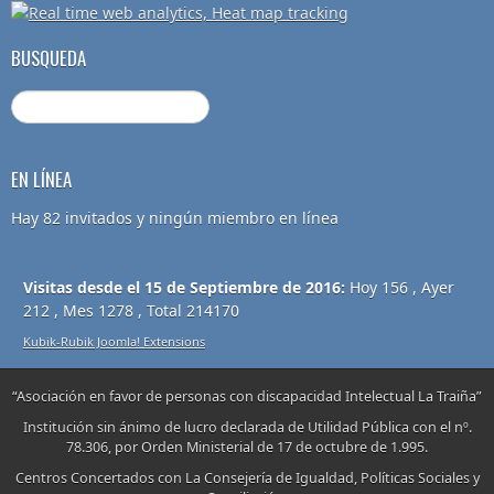
BUSQUEDA
EN LÍNEA
Hay 82 invitados y ningún miembro en línea
Visitas desde el 15 de Septiembre de 2016:
Hoy 156 , Ayer
212 , Mes 1278 , Total 214170
Kubik-Rubik Joomla! Extensions
“Asociación en favor de personas con discapacidad Intelectual La Traiña”
Institución sin ánimo de lucro declarada de Utilidad Pública con el nº.
78.306, por Orden Ministerial de 17 de octubre de 1.995.
Centros Concertados con La Consejería de Igualdad, Políticas Sociales y