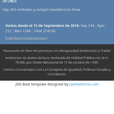
EN LÍNEA
Hay 263 invitados y ningún miembro en línea
Visitas desde el 15 de Septiembre de 2016:
Hoy 144 , Ayer
212 , Mes 1266 , Total 214158
Kubik-Rubik Joomla! Extensions
“Asociación en favor de personas con discapacidad Intelectual La Traiña”
Institución sin ánimo de lucro declarada de Utilidad Pública con el nº.
78.306, por Orden Ministerial de 17 de octubre de 1.995.
Centros Concertados con La Consejería de Igualdad, Políticas Sociales y
Conciliación.
JSN Boot template designed by
JoomlaShine.com