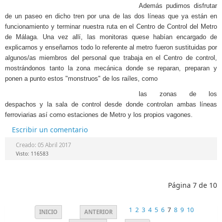
Además pudimos disfrutar
de un paseo en dicho tren por una de las dos líneas que ya están en
funcionamiento y terminar nuestra
ruta en el Centro de Cont
rol del Metro
de Málaga. Una vez allí, las monitoras que
se habían encargado de
explicarnos y enseñarnos todo lo referente al metro
fueron sustituidas por
algunos/as miembros del personal que trabaja en el Centro de control,
mostrándonos tanto la zona mecánica donde se reparan, preparan y
ponen a punto estos "monstruos" de los raíles, como
las zonas de los
despachos y la sala de control desde donde controlan ambas líneas
ferroviarias así como estaciones de Metro y los propios vagones.
Escribir un comentario
Creado: 05 Abril 2017
Visto: 116583
Página 7 de 10
1
2
3
4
5
6
7
8
9
10
INICIO
ANTERIOR