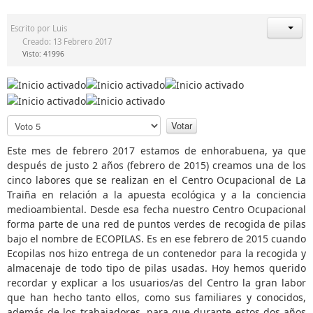
Escrito por
Luis
Creado: 13 Febrero 2017
Visto: 41996
R
a
t
P
i
o
o
r
Este mes de febrero 2017 estamos de enhorabuena, ya que
:
f
después de justo 2 años (febrero de 2015) creamos una de los
a
cinco labores que se realizan en el Centro Ocupacional de La
5
v
Traiña en relación a la apuesta ecológica y a la conciencia
o
medioambiental. Desde esa fecha nuestro Centro Ocupacional
/
r
forma parte de una red de puntos verdes de recogida de pilas
,
bajo el nombre de ECOPILAS. Es en ese febrero de 2015 cuando
v
5
Ecopilas nos hizo entrega de un contenedor para la recogida y
o
almacenaje de todo tipo de pilas usadas. Hoy hemos querido
t
recordar y explicar a los usuarios/as del Centro la gran labor
e
que han hecho tanto ellos, como sus familiares y conocidos,
además de los trabajadores, para
que durante estos dos años