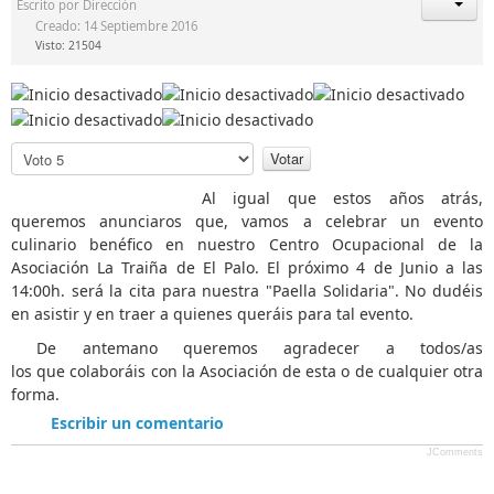
Escrito por
Dirección
Creado: 14 Septiembre 2016
Visto: 21504
P
o
r
Al igual que estos años atrás,
f
queremos anunciaros que, vamos a celebrar un evento
a
culinario benéfico en nuestro Centro Ocupacional de la
v
Asociación La Traiña de El Palo. El próximo 4 de Junio a las
o
14:00h. será la cita para nuestra "Paella Solidaria". No dudéis
r
en asistir y en traer a quienes queráis para tal evento.
,
De antemano queremos agradecer a todos/as
v
los que colaboráis con la Asociación de esta o de cualquier otra
o
forma.
t
e
Escribir un comentario
JComments