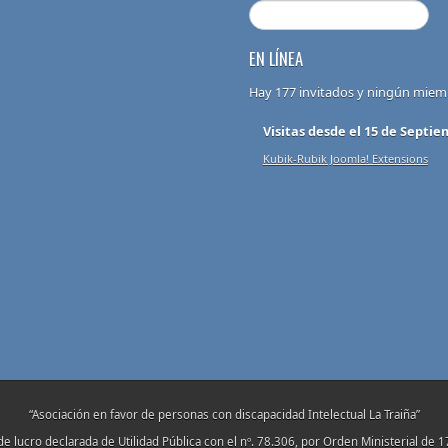
EN LÍNEA
Hay 177 invitados y ningún miem
Visitas desde el 15 de Septie
Kubik-Rubik Joomla! Extensions
“Asociación en favor de personas con discapacidad Intelectual La Traiña”
de lucro declarada de Utilidad Pública con el nº. 78.306, por Orden Ministerial de 