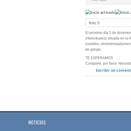
Ratio:
5
/
5
Por
favor,
vote
El próximo día 3 de diciembr
int
electuales) situada en l
(cedidos, desinteresadamen
de ganga,.
TE ESPERAMOS
Comparte, por favor. Neces
Escribir un coment
NOTICIAS