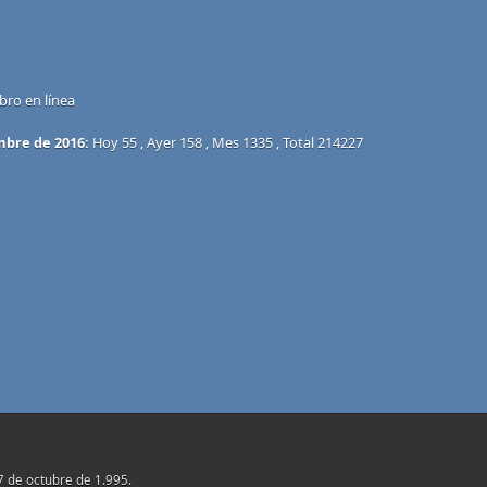
bro en línea
mbre de 2016:
Hoy 55 , Ayer 158 , Mes 1335 , Total 214227
17 de octubre de 1.995.