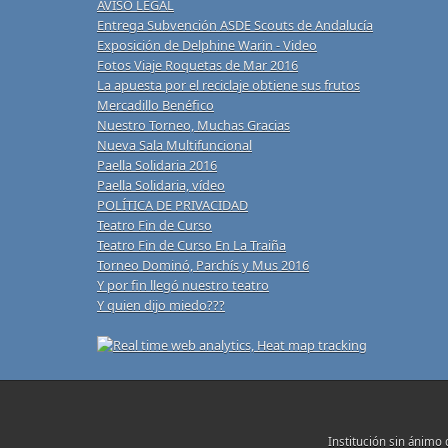
AVISO LEGAL
Entrega Subvención ASDE Scouts de Andalucía
Exposición de Delphine Warin - Video
Fotos Viaje Roquetas de Mar 2016
La apuesta por el reciclaje obtiene sus frutos
Mercadillo Benéfico
Nuestro Torneo, Muchas Gracias
Nueva Sala Multifuncional
Paella Solidaria 2016
Paella Solidaria, vídeo
POLÍTICA DE PRIVACIDAD
Teatro Fin de Curso
Teatro Fin de Curso En La Traiña
Torneo Dominó, Parchís y Mus 2016
Y por fin llegó nuestro teatro
Y quien dijo miedo???
Institución sin ánimo 