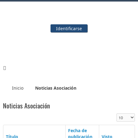
Identificarse
Inicio
Noticias Asociación
Noticias Asociación
Cantidad a
Fecha de
Título
publicación
Visto