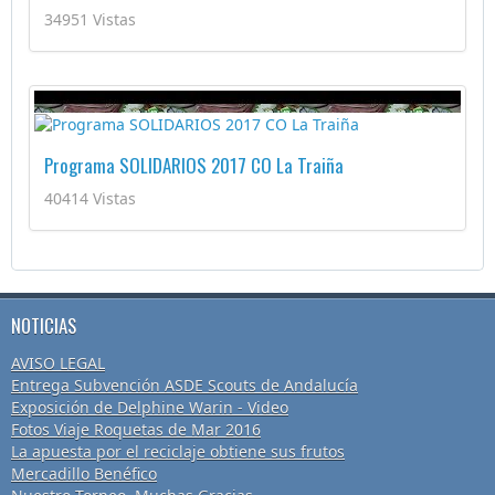
34951 Vistas
Programa SOLIDARIOS 2017 CO La Traiña
40414 Vistas
NOTICIAS
AVISO LEGAL
Entrega Subvención ASDE Scouts de Andalucía
Exposición de Delphine Warin - Video
Fotos Viaje Roquetas de Mar 2016
La apuesta por el reciclaje obtiene sus frutos
Mercadillo Benéfico