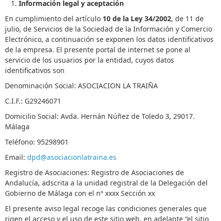
Información legal y aceptación
a
v
En cumplimiento del artículo
10 de la Ley 34/2002
, de 11 de
o
julio, de Servicios de la Sociedad de la Información y Comercio
r
Electrónico, a continuación se exponen los datos identificativos
,
de la empresa. El presente portal de internet se pone al
v
servicio de los usuarios por la entidad, cuyos datos
o
identificativos son
t
Denominación Social: ASOCIACION LA TRAIÑA
e
C.I.F.: G29246071
Domicilio Social: Avda. Hernán Núñez de Toledo 3, 29017.
Málaga
Teléfono: 95298901
Email:
dpd@asociacionlatraina.es
Registro de Asociaciones: Registro de Asociaciones de
Andalucía, adscrita a la unidad registral de la Delegación del
Gobierno de Málaga con el nº xxxx Sección xx
El presente aviso legal recoge las condiciones generales que
rigen el acceso y el uso de este sitio web, en adelante “el sitio