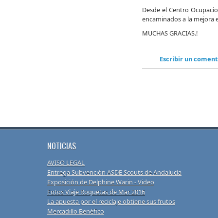
Desde el Centro Ocupacio
encaminados a la mejora en
MUCHAS GRACIAS.!
Escribir un coment
NOTICIAS
AVISO LEGAL
Entrega Subvención ASDE Scouts de Andalucía
Exposición de Delphine Warin - Video
Fotos Viaje Roquetas de Mar 2016
La apuesta por el reciclaje obtiene sus frutos
Mercadillo Benéfico