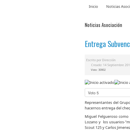
Inicio
Noticias Asoc
Noticias Asociación
Entrega Subvenc
Escrito por
Dirección
Creado: 14 Septiembre 20
Visto: 30902
Ratio:
5
/
5
Por
favor,
Representantes del Grupo 
vote
hacernos entrega del cheq
Miguel Felgueroso como Pr
Lozano y los usuarios-"mo
Scout 125 y Carlos Jimenez