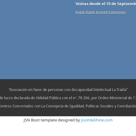
Visitas desde el 15 de Septiemb
Kubik-Rubik Joomla! Extensions
“Asociación en favor de personas con discapacidad Intelectual La Traiña”
de lucro declarada de Utilidad Pública con el nº. 78.306, por Orden Ministerial de 
entros Concertados con La Consejería de Igualdad, Políticas Sociales y Conciliació
JSN Boot template designed by
JoomlaShine.com