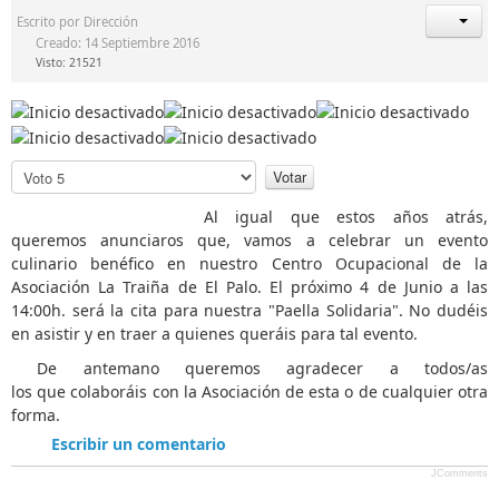
Escrito por
Dirección
Creado: 14 Septiembre 2016
Visto: 21521
P
o
r
Al igual que estos años atrás,
f
queremos anunciaros que, vamos a celebrar un evento
a
culinario benéfico en nuestro Centro Ocupacional de la
v
Asociación La Traiña de El Palo. El próximo 4 de Junio a las
o
14:00h. será la cita para nuestra "Paella Solidaria". No dudéis
r
en asistir y en traer a quienes queráis para tal evento.
,
De antemano queremos agradecer a todos/as
v
los que colaboráis con la Asociación de esta o de cualquier otra
o
forma.
t
e
Escribir un comentario
JComments