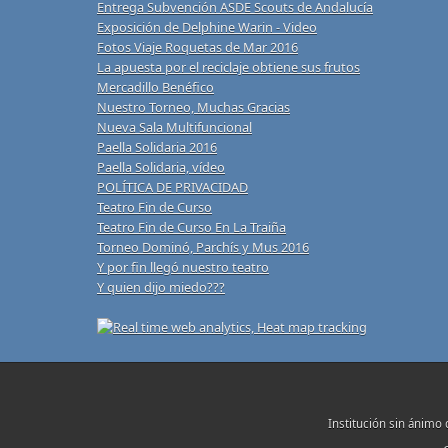
Entrega Subvención ASDE Scouts de Andalucía
Exposición de Delphine Warin - Video
Fotos Viaje Roquetas de Mar 2016
La apuesta por el reciclaje obtiene sus frutos
Mercadillo Benéfico
Nuestro Torneo, Muchas Gracias
Nueva Sala Multifuncional
Paella Solidaria 2016
Paella Solidaria, vídeo
POLÍTICA DE PRIVACIDAD
Teatro Fin de Curso
Teatro Fin de Curso En La Traiña
Torneo Dominó, Parchís y Mus 2016
Y por fin llegó nuestro teatro
Y quien dijo miedo???
Institución sin ánimo 