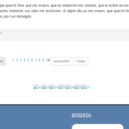
ue querrá Dios que me muera, que no entierren mis cenizas, que la echen en tu
spuma, mientras sus olas me acarician…Si algún día yo me muero, que querrá 
o, por sus biznagas.
16
1
2
3
4
5
6
7
8
9
10
OR
SIGUIENTE
FINAL
BUSQUEDA