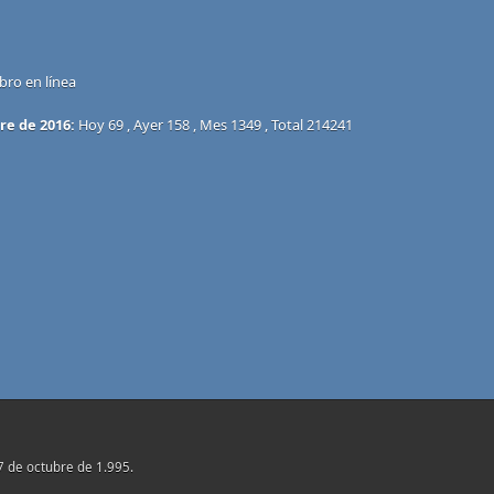
bro en línea
re de 2016:
Hoy 69 , Ayer 158 , Mes 1349 , Total 214241
17 de octubre de 1.995.