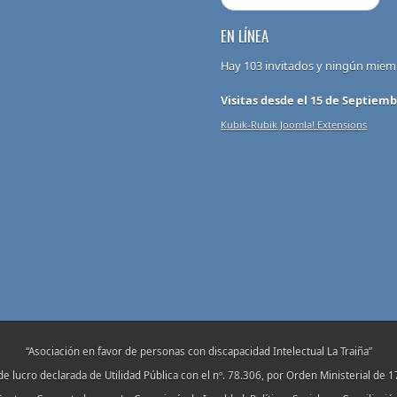
EN LÍNEA
Hay 103 invitados y ningún miem
Visitas desde el 15 de Septiemb
Kubik-Rubik Joomla! Extensions
“Asociación en favor de personas con discapacidad Intelectual La Traiña”
de lucro declarada de Utilidad Pública con el nº. 78.306, por Orden Ministerial de 