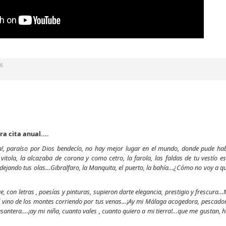
16
a cita anual....
!, paraíso por Dios bendecío, no hay mejor lugar en el mundo, donde pude hab
itola, la alcazaba de corona y como cetro, la farola, las faldas de tu vestío
dejando tus olas…Gibralfaro, la Manquita, el puerto, la bahía…¿Cómo no voy a que
, con letras , poesías y pinturas, supieron darte elegancia, prestigio y frescura
el vino de los montes corriendo por tus venas…¡Ay mi Málaga acogedora, pescado
antera….¡ay mi niña, cuanto vales , cuanto quiero a mi tierra!…que me gustan, h